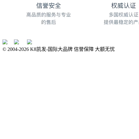
© 2004-
2026
K8凯发-国际大品牌 信誉保障 大额无忧