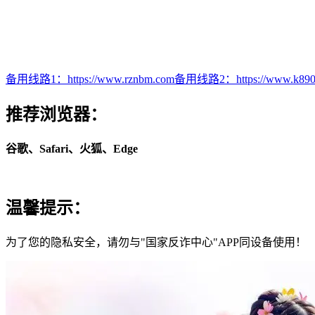
备用线路
1
：
https://www.rznbm.com
备用线路
2
：
https://www.k89
推荐浏览器：
谷歌、Safari、火狐、Edge
温馨提示：
为了您的隐私安全，请勿与"国家反诈中心"APP同设备使用！